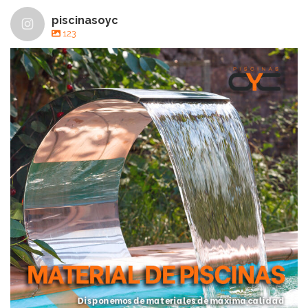
piscinasoyc
123
En #PiscinasOYC disponemos de una amplia gama de
...